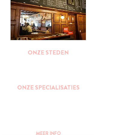
ONZE STEDEN
Brussel
Antwerpen
Oostende
Binnenkort : Gent
ONZE SPECIALISATIES
Street Art
Impact wandelingen (duurzaamheid,
ondernemerschap, gender, inclusie,...)
Bier
Publieke ruimte en stedelijkheid
MEER INFO