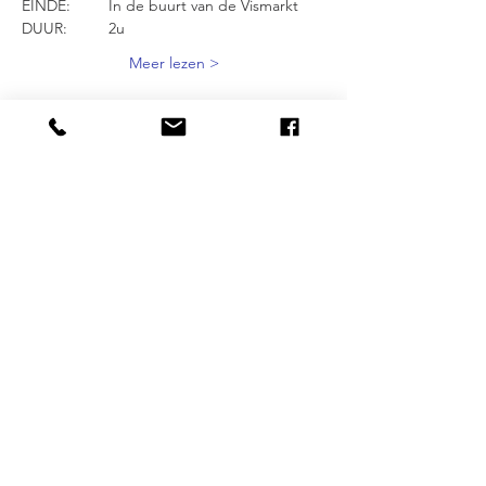
EINDE: 	In de buurt van de Vismarkt 
DUUR: 	2u 
Meer lezen >
Delen mag :-)
DESTINATIONS
BRUXELLES
| ANVERS |
OSTENDE
NOS SPECIALISATIONS
Street Art | Ecobazaar | Entrepreneuriat |
Quartiers alternatives | Gendre | Inclusion
PLUS
FAQ
|
JOBS
|
PRESSE