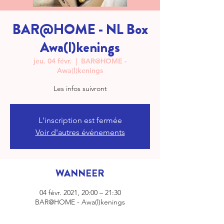
BAR@HOME - NL Box
Awa(l)kenings
jeu. 04 févr.
  |  
BAR@HOME -
Awa(l)kenings
Les infos suivront
L'inscription est fermée
Voir d'autres événements
WANNEER
04 févr. 2021, 20:00 – 21:30
BAR@HOME - Awa(l)kenings