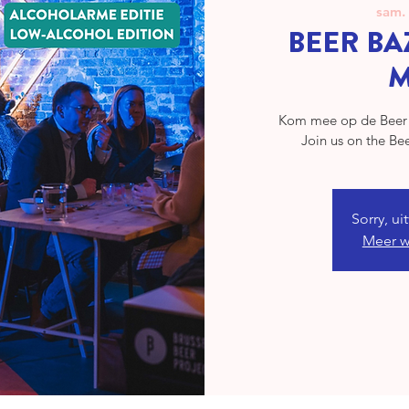
sam. 
BEER BA
M
Kom mee op de Beer 
Join us on the Be
Sorry, ui
Meer w