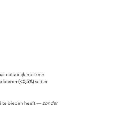
r natuurlijk met een 
 bieren (<0,5%)
 valt er 
d te bieden heeft — 
zonder 