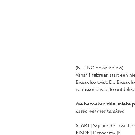
(NL-ENG down below)
Vanaf 
1 februari
 start een ni
Brusselse twist. De Brussel
verrassend veel te ontdekke
We bezoeken 
drie unieke p
kater, wel met karakter.
START
 | Square de l’Aviatio
EINDE
 | Dansaertwijk