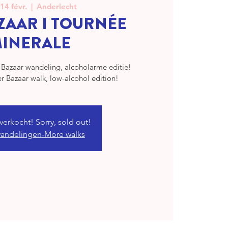
14 févr.
  |  
Anderlecht
ZAAR I TOURNÉE
INERALE
Bazaar wandeling, alcoholarme editie!
er Bazaar walk, low-alcohol edition!
tverkocht! Sorry, sold out!
andelingen-More walks