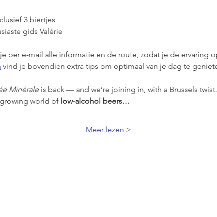
lusief 3 biertjes 
siaste gids Valérie
e per e-mail alle informatie en de route, zodat je de ervaring 
a
 vind je bovendien extra tips om optimaal van je dag te geniet
ée Minérale
 is back — and we’re joining in, with a Brussels twist.
 growing world of 
low-alcohol beers…
Meer lezen >