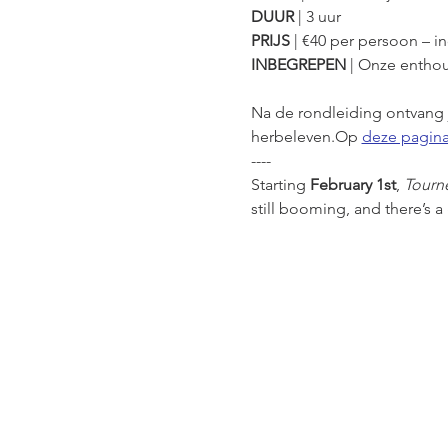
DUUR
 | 3 uur
PRIJS
 | €40 per persoon – inc
INBEGREPEN
 | Onze enthou
Na de rondleiding ontvang j
herbeleven.Op 
deze pagin
----
Starting 
February 1st
, 
Tourn
still booming, and there’s a