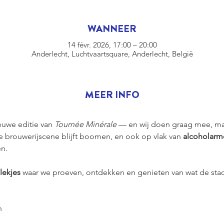
WANNEER
14 févr. 2026, 17:00 – 20:00
Anderlecht, Luchtvaartsquare, Anderlecht, België
MEER INFO
euwe editie van 
Tournée Minérale
 — en wij doen graag mee, maa
se brouwerijscene blijft boomen, en ook op vlak van 
alcoholarme
n.
lekjes
 waar we proeven, ontdekken en genieten van wat de sta
n 