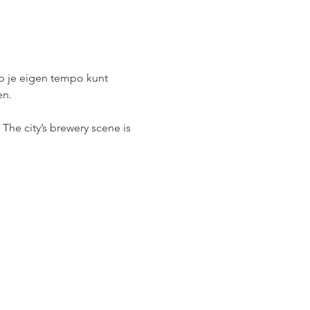
op je eigen tempo kunt 
en.
 The city’s brewery scene is 