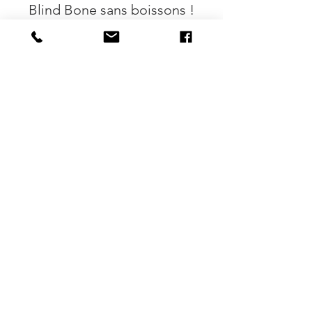
Blind Bone sans boissons !
Plus d'info
Prix
12,00 €
Delen mag :-)
DESTINATIONS
BRUXELLES
| ANVERS |
OSTENDE
NOS SPECIALISATIONS