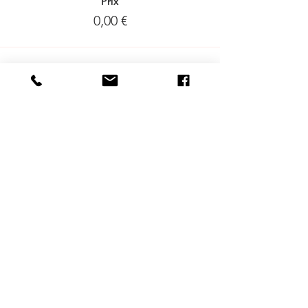
Prix
0,00 €
Delen mag :-)
DESTINATIONS
BRUXELLES
| ANVERS |
OSTENDE
NOS SPECIALISATIONS
Street Art | Ecobazaar | Entrepreneuriat |
Quartiers alternatives | Gendre | Inclusion
PLUS
FAQ
|
JOBS
|
PRESSE