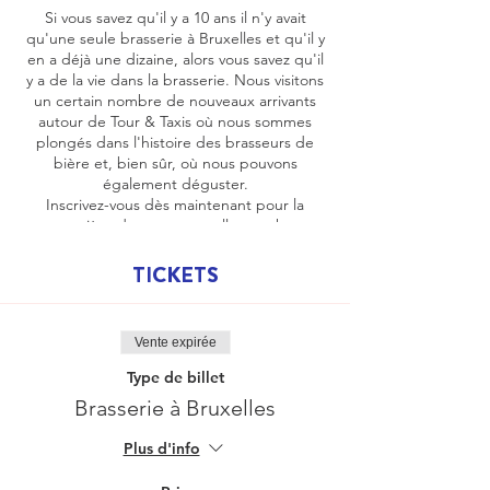
Si vous savez qu'il y a 10 ans il n'y avait
qu'une seule brasserie à Bruxelles et qu'il y
en a déjà une dizaine, alors vous savez qu'il
y a de la vie dans la brasserie. Nous visitons
un certain nombre de nouveaux arrivants
autour de Tour & Taxis où nous sommes
plongés dans l'histoire des brasseurs de
bière et, bien sûr, où nous pouvons
également déguster.
Inscrivez-vous dès maintenant pour la
première de cette nouvelle marche.
Le lieu de rendez-vous exact et le prix
TICKETS
seront communiqués au moins deux
semaines à l'avance. Vous pouvez déjà vous
inscrire, mais gardez à l'esprit que les
Vente expirée
choses peuvent encore changer :-).
Type de billet
Brasserie à Bruxelles
Plus d'info