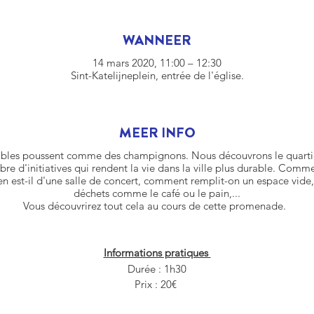
WANNEER
14 mars 2020, 11:00 – 12:30
Sint-Katelijneplein, entrée de l'église.
MEER INFO
bles poussent comme des champignons. Nous découvrons le quartie
re d'initiatives qui rendent la vie dans la ville plus durable. Comm
en est-il d'une salle de concert, comment remplit-on un espace vide,
déchets comme le café ou le pain,...
Vous découvrirez tout cela au cours de cette promenade.
Informations pratiques
Durée : 1h30
Prix : 20€
Langues : néerlandais ou anglais