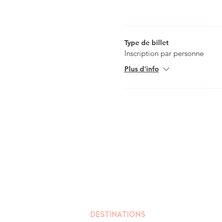
Veuillez noter que cette m
Type de billet
Inscription par personne
Plus d'info
DESTINATIONS