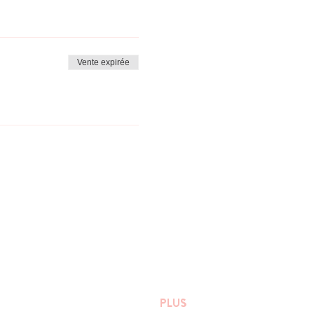
ous vous tiendrons informés
Vente expirée
PLUS