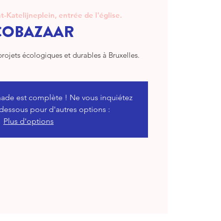
t-Katelijneplein, entrée de l'église.
COBAZAAR
projets écologiques et durables à Bruxelles.
ade est complète ! Ne vous inquiétez
-dessous pour d'autres options :
Plus d'options