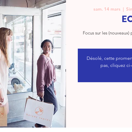
sam. 14 mars
  |  
Sin
E
Focus sur les (nouveaux) 
Désolé, cette promen
pas, cliquez ci