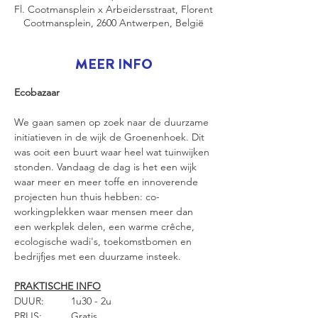
Fl. Cootmansplein x Arbeidersstraat, Florent
Cootmansplein, 2600 Antwerpen, België
MEER INFO
Ecobazaar
We gaan samen op zoek naar de duurzame 
initiatieven in de wijk de Groenenhoek. Dit 
was ooit een buurt waar heel wat tuinwijken 
stonden. Vandaag de dag is het een wijk 
waar meer en meer toffe en innoverende 
projecten hun thuis hebben: co-
workingplekken waar mensen meer dan 
een werkplek delen, een warme crêche, 
ecologische wadi's, toekomstbomen en 
bedrijfjes met een duurzame insteek.
PRAKTISCHE INFO
DUUR: 	1u30 - 2u
PRIJS: 	Gratis 