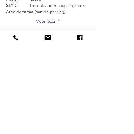
START: 	Florent Cootmansplein, hoek 
Arbeiderstraat (aan de parking)
Meer lezen >
Delen mag :-)
DESTINATIONS
BRUXELLES
| ANVERS |
OSTENDE
NOS SPECIALISATIONS
Street Art | Ecobazaar | Entrepreneuriat |
Quartiers alternatives | Gendre | Inclusion
PLUS