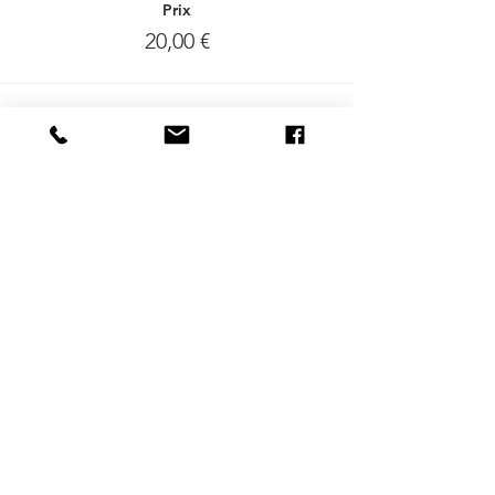
Prix
20,00 €
Delen mag :-)
DESTINATIONS
BRUXELLES
| ANVERS |
OSTENDE
NOS SPECIALISATIONS
Street Art | Ecobazaar | Entrepreneuriat |
Quartiers alternatives | Gendre | Inclusion
PLUS
FAQ
|
JOBS
|
PRESSE