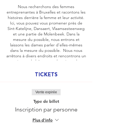
Nous recherchons des femmes
entreprenantes à Bruxelles et racontons les
histoires derrière la femme et leur activité.
Ici, vous pouvez vous promener près de
Sint-Katelijne, Dansaert, Vlaamsesteenweg
et une partie de Molenbeek. Dans la
mesure du possible, nous entrons et
laissons les dames parler d'elles-mêmes
dans la mesure du possible. Nous nous
arrêtons à divers endroits et rencontrons un
créateur de bijoux, une boutique de
lingerie, un B&B, un espace de coworking
et d'autres femmes cool.
TICKETS
Une promenade pour les femmes et les
hommes et ceux qui ont déjà marché
appellent cela une promenade inspirante et
Vente expirée
surprenante.
Type de billet
Informations pratiques
Inscription par personne
Durée : 2h30 (avec arrêt boisson)
Tarif : 20€/pp, prix boisson non comprise
Plus d'info
Langues : néerlandais ou anglais