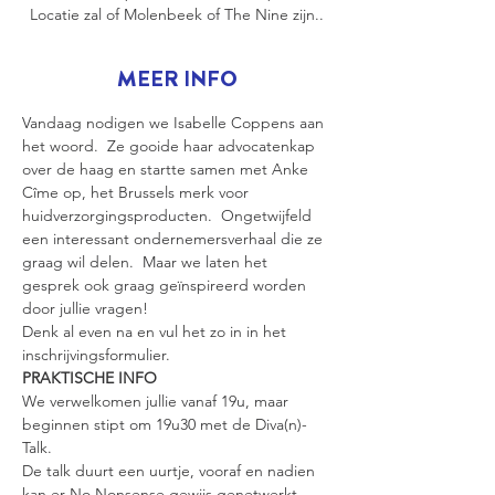
Locatie zal of Molenbeek of The Nine zijn..
MEER INFO
Vandaag nodigen we Isabelle Coppens aan 
het woord.  Ze gooide haar advocatenkap 
over de haag en startte samen met Anke 
Cîme op, het Brussels merk voor 
huidverzorgingsproducten.  Ongetwijfeld 
een interessant ondernemersverhaal die ze 
graag wil delen.  Maar we laten het 
gesprek ook graag geïnspireerd worden 
door jullie vragen! 
Denk al even na en vul het zo in in het 
inschrijvingsformulier.
PRAKTISCHE INFO
We verwelkomen jullie vanaf 19u, maar 
beginnen stipt om 19u30 met de Diva(n)-
Talk.
De talk duurt een uurtje, vooraf en nadien 
kan er No Nonsense gewijs genetwerkt 