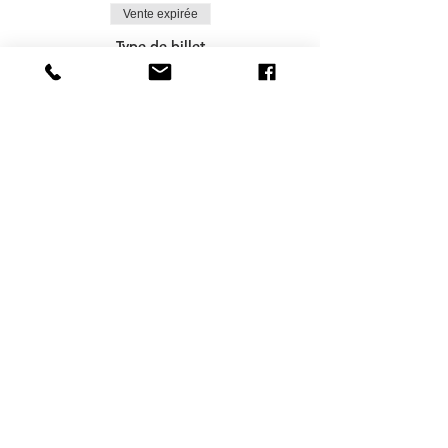
Vente expirée
Type de billet
Deelname | Geen lid
Plus d'info
Prix
45,00 €
+9,45 € BTW
Delen mag :-)
DESTINATIONS
BRUXELLES
| ANVERS |
OSTENDE