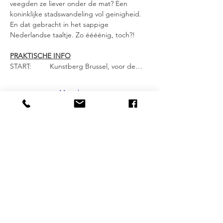
veegden ze liever onder de mat? Een 
koninklijke stadswandeling vol geinigheid. 
En dat gebracht in het sappige 
Nederlandse taaltje. Zo éééénig, toch?!
PRAKTISCHE INFO
START: 	Kunstberg Brussel, voor de…
Meer lezen >
Delen mag :-)
DESTINATIONS
BRUXELLES
| ANVERS |
OSTENDE