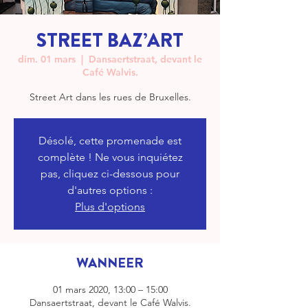
STREET BAZ’ART
dim. 01 mars
  |  
Dansaertstraat, devant le
Café Walvis.
Street Art dans les rues de Bruxelles.
Désolé, cette promenade est
complète ! Ne vous inquiétez
pas, cliquez ci-dessous pour
d'autres options :
Plus d'options
WANNEER
01 mars 2020, 13:00 – 15:00
Dansaertstraat, devant le Café Walvis.