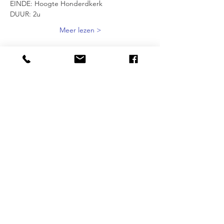
EINDE: Hoogte Honderdkerk 
DUUR: 2u 
Meer lezen >
Delen mag :-)
DESTINATIONS
BRUXELLES
| ANVERS |
OSTENDE
NOS SPECIALISATIONS
Street Art | Ecobazaar | Entrepreneuriat |
Quartiers alternatives | Gendre | Inclusion
PLUS
FAQ
|
JOBS
|
PRESSE