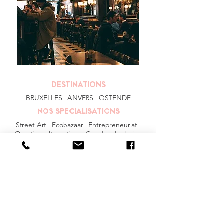
DESTINATIONS
BRUXELLES
| ANVERS |
OSTENDE
NOS SPECIALISATIONS
Street Art | Ecobazaar | Entrepreneuriat |
Quartiers alternatives | Gendre | Inclusion
PLUS
FAQ
|
JOBS
|
PRESSE
Conditions générales
Privacy Statement