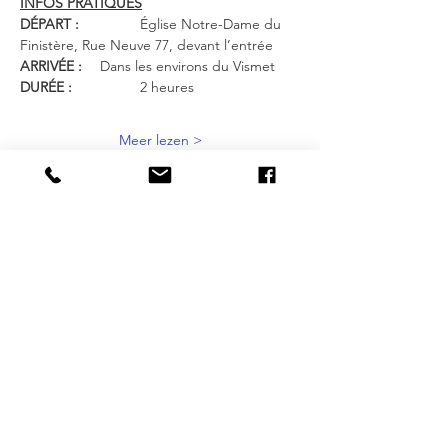
INFOS PRATIQUES
DÉPART :
 		Église Notre-Dame du 
Finistère, Rue Neuve 77, devant l’entrée
ARRIVÉE :
 	Dans les environs du Vismet
DURÉE :
 		2 heures
Meer lezen >
Delen mag :-)
CITIES
BRUSSELS
|
ANTWERP
|
OSTEND
OUR SPECIALITIES
Street Art | Ecobazaar | Entrepreneurship |