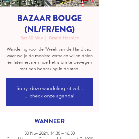
BAZAAR BOUGE
(NL/FR/ENG)
Sat 30 Nov
  |  
Grand Hospice
Wandeling voor de 'Week van de Handicap'
waar we je de mooiste verhalen willen delen
én laten ervaren hoe het is om te bewegen
met een beperking in de stad.
Sorry, deze wandeling zit vol...
... check onze agenda!
WANNEER
30 Nov 2024, 14:30 – 16:30