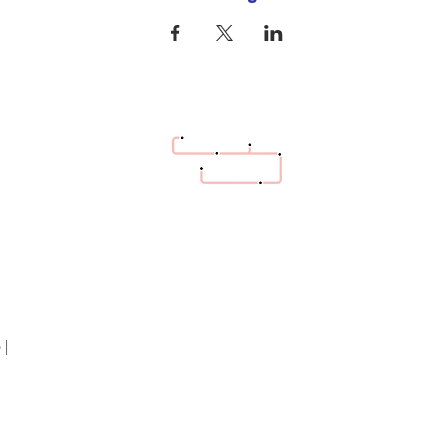
hello@bazaartrottoir.be
 |
Terms and Conditions