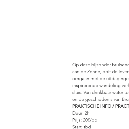
Op deze bijzonder bruisende
aan de Zenne, ooit de leve
omgaan met de uitdagingen v
inspirerende wandeling verk
sluis. Van drinkbaar water t
en de geschiedenis van Brus
PRAKTISCHE INFO / PRACT
Duur: 2h
Prijs: 20€/pp
Start: tbd