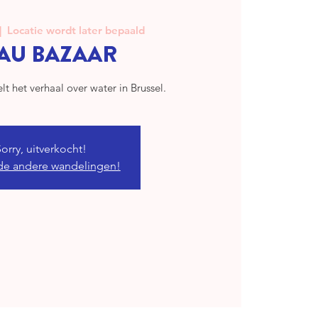
|  
Locatie wordt later bepaald
EAU BAZAAR
lt het verhaal over water in Brussel.
Sorry, uitverkocht!
de andere wandelingen!