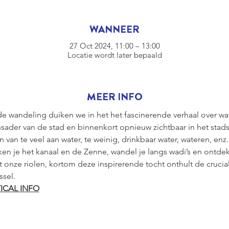
WANNEER
27 Oct 2024, 11:00 – 13:00
Locatie wordt later bepaald
MEER INFO
 wandeling duiken we in het het fascinerende verhaal over wat
nsader van de stad en binnenkort opnieuw zichtbaar in het stad
an te veel aan water, te weinig, drinkbaar water, wateren, enz..
en je het kanaal en de Zenne, wandel je langs wadi’s en ontde
ot onze riolen, kortom deze inspirerende tocht onthult de crucial
sel. 
ICAL INFO