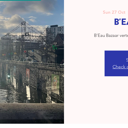
Sun 27 Oct
  
B'
B'Eau Bazaar verte
Check 