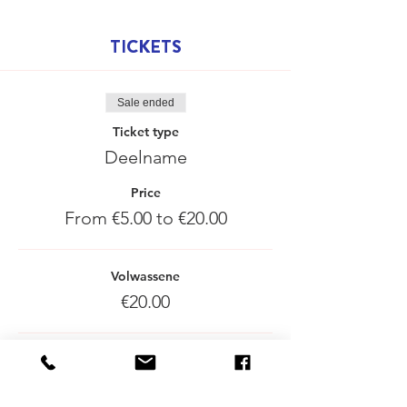
TICKETS
Sale ended
Ticket type
Deelname
Price
From €5.00 to €20.00
Volwassene
€20.00
Kind (6 tot 18j)
€5.00