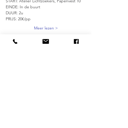
START: Atelier Lichtzoekers, Papenvest 10
EINDE: In de buurt
DUUR: 2u
PRIJS: 20€/pp
Meer lezen >
Delen mag :-)
CITIES
BRUSSELS
|
ANTWERP
|
OSTEND
OUR SPECIALITIES
Street Art | Ecobazaar | Entrepreneurship |
Alternative Area's | Gender | Inclusion
MORE INFO