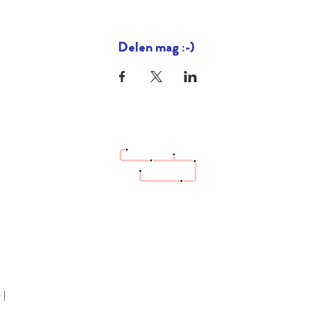
Delen mag :-)
hello@bazaartrottoir.be
 |