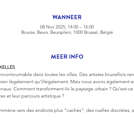
WANNEER
08 Nov 2025, 14:00 – 16:00
Bourse, Beurs, Beursplein, 1000 Brussel, België
MEER INFO
XELLES
incontournable dans toutes les villes. Des artistes bruxellois re
bien légalement qu’illégalement. Mais nous avons également eu l
onaux. Comment transforment-ils le paysage urbain ? Qu’est-ce q
res et leur parcours artistique ?
ne vers des endroits plus “cachés”, des ruelles discrètes, et