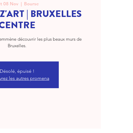
t 08 Nov
  |  
Bourse
Z'ART | BRUXELLES
CENTRE
mmène découvrir les plus beaux murs de
Bruxelles.
Désolé, épuisé !
rez les autres promena