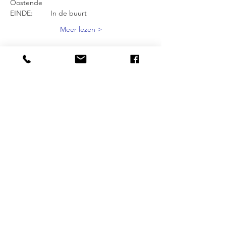
Oostende
EINDE: 	In de buurt 
Meer lezen >
Delen mag :-)
CITIES
BRUSSELS
|
ANTWERP
|
OSTEND
OUR SPECIALITIES
Street Art | Ecobazaar | Entrepreneurship |
Alternative Area's | Gender | Inclusion
MORE INFO
FAQ
|
JOBS
|
PRESS