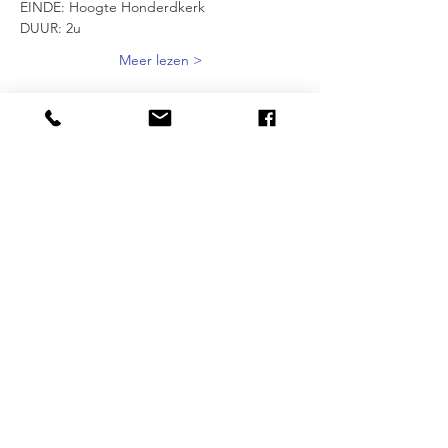
EINDE: Hoogte Honderdkerk 
DUUR: 2u 
Meer lezen >
Delen mag :-)
CITIES
BRUSSELS
|
ANTWERP
|
OSTEND
OUR SPECIALITIES
Street Art | Ecobazaar | Entrepreneurship |
Alternative Area's | Gender | Inclusion
MORE INFO
FAQ
|
JOBS
|
PRESS