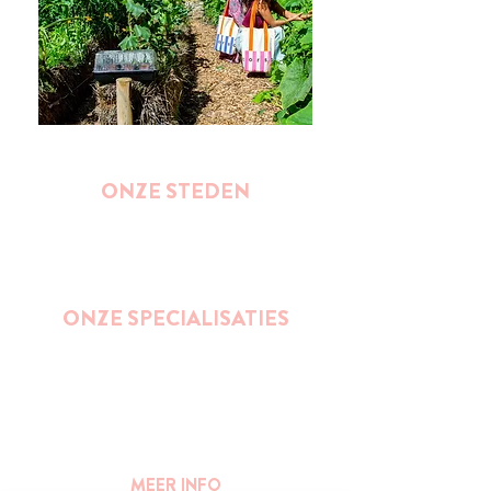
ONZE STEDEN
Brussel
Antwerpen
Oostende
Binnenkort : Gent
ONZE SPECIALISATIES
Street Art
Impact wandelingen (duurzaamheid,
ondernemerschap, gender, inclusie,...)
Bier
Publieke ruimte en stedelijkheid
MEER INFO