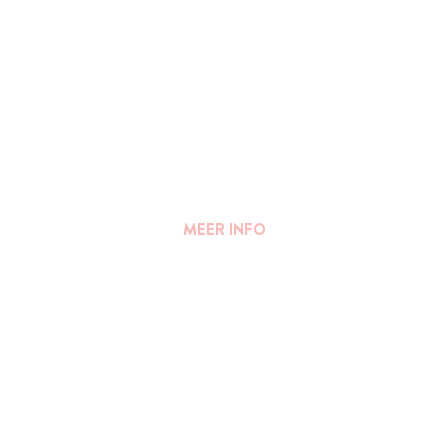
MEER INFO
FAQ
||
PERS
Algemene voorwaarden
Privacy Verklaring