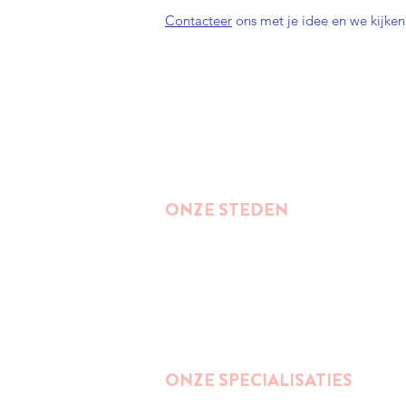
Contacteer
ons met je idee en we kijken
ONZE STEDEN
Brussel
Antwerpen
Oostende
Binnenkort : Gent
ONZE SPECIALISATIES