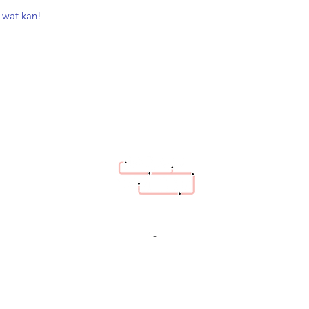
 wat kan!
hello@bazaartrottoir.be
+32 487 26 70 08
-
Héél dringende vraag? Bel ons gerust. Andere
vragen graag eerst via email.
Cadeaubon
geven?