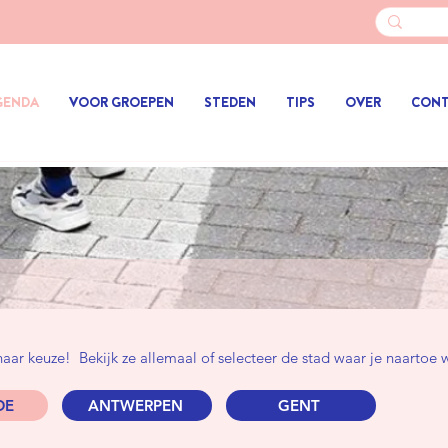
GENDA
VOOR GROEPEN
STEDEN
TIPS
OVER
CON
 naar keuze!
​Bekijk ze allemaal of selecteer de stad waar je naartoe w
DE
ANTWERPEN
GENT