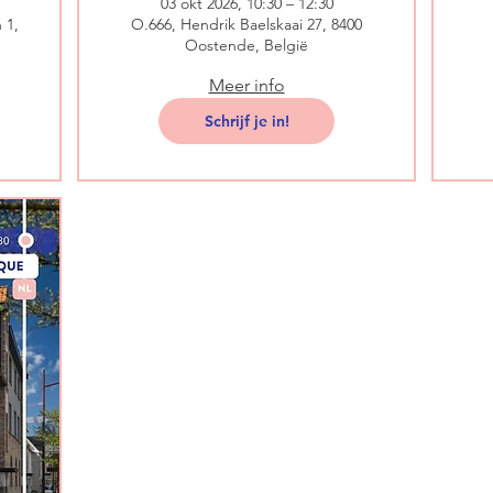
03 okt 2026, 10:30 – 12:30
 1,
O.666, Hendrik Baelskaai 27, 8400
Oostende, België
Meer info
Schrijf je in!