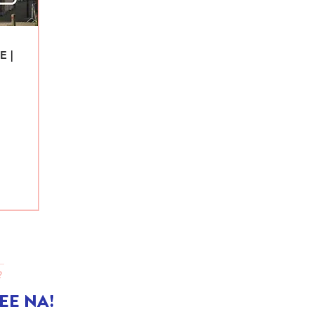
 |
g
?
EE NA!