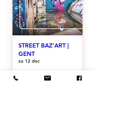
STREET BAZ'ART |
GENT
za 12 dec
Meer info >
NIET GEVONDEN WAT JE ZOEKT?
WE DENKEN GRAAG MEE NA!