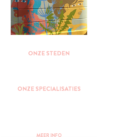
ONZE STEDEN
Brussel
Antwerpen
Oostende
Binnenkort : Gent
ONZE SPECIALISATIES
Street Art
Impact wandelingen (duurzaamheid,
ondernemerschap, gender, inclusie,...)
Bier
Publieke ruimte en stedelijkheid
MEER INFO