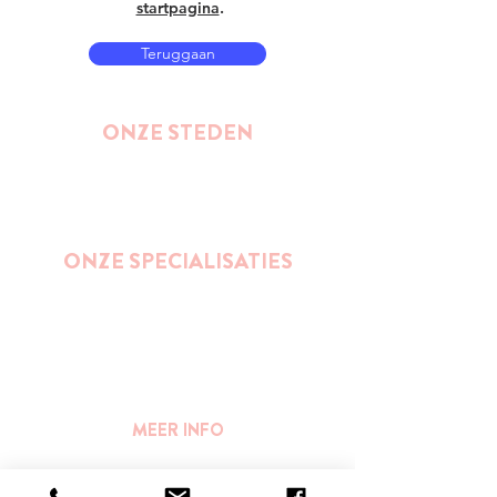
startpagina
.
Teruggaan
ONZE STEDEN
Brussel
Antwerpen
Oostende
Binnenkort : Gent
ONZE SPECIALISATIES
Street Art
Impact wandelingen (duurzaamheid,
ondernemerschap, gender, inclusie,...)
Bier
Publieke ruimte en stedelijkheid
MEER INFO
FAQ
||
PERS
Algemene voorwaarden