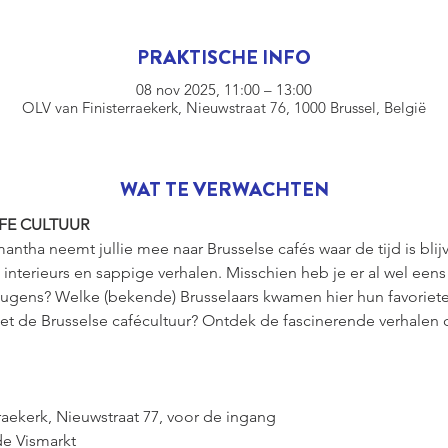
PRAKTISCHE INFO
08 nov 2025, 11:00 – 13:00
OLV van Finisterraekerk, Nieuwstraat 76, 1000 Brussel, België
WAT TE VERWACHTEN
AFE CULTUUR
tha neemt jullie mee naar Brusselse cafés waar de tijd is blijve
 interieurs en sappige verhalen. Misschien heb je er al wel eens
 leugens? Welke (bekende) Brusselaars kwamen hier hun favoriet
t de Brusselse cafécultuur? Ontdek de fascinerende verhalen d
nisterraekerk, Nieuwstraat 77, voor de ingang 
an de Vismarkt 