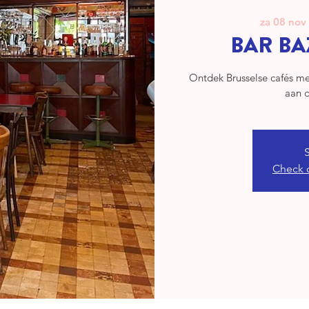
za 08 nov
BAR BA
Ontdek Brusselse cafés me
aan d
Check 