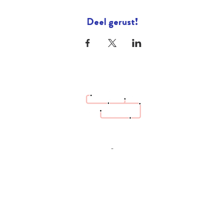
Deel gerust!
hello@bazaartrottoir.be
+32 487 26 70 08
-
Héél dringende vraag? Bel ons gerust. Andere
vragen graag eerst via email.
Cadeaubon
geven?