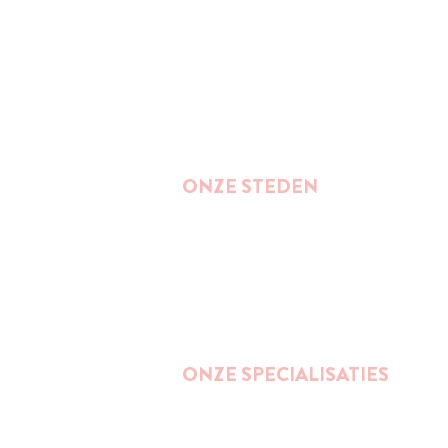
ONZE STEDEN
Brussel
Antwerpen
Oostende
Binnenkort : Gent
ONZE SPECIALISATIES
Street Art
Impact wandelingen (duurzaamheid,