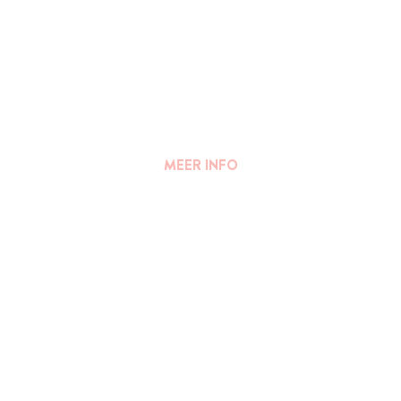
MEER INFO
FAQ
||
PERS
Algemene voorwaarden
Privacy Verklaring