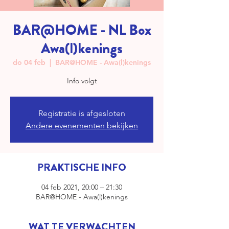
BAR@HOME - NL Box
Awa(l)kenings
do 04 feb
  |  
BAR@HOME - Awa(l)kenings
Info volgt
Registratie is afgesloten
Andere evenementen bekijken
PRAKTISCHE INFO
04 feb 2021, 20:00 – 21:30
BAR@HOME - Awa(l)kenings
WAT TE VERWACHTEN