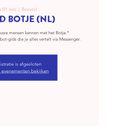
o 01 mei
  |  
Brussel
D BOTJE (NL)
ieuwe mensen kennen met het Botje.*
obot-gids die je alles vertelt via Messenger.
stratie is afgesloten
 evenementen bekijken