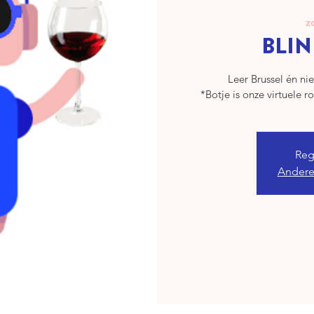
z
BLIN
Leer Brussel én n
*Botje is onze virtuele r
Regi
Andere