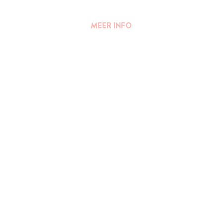
MEER INFO
FAQ
||
PERS
Algemene voorwaarden
Privacy Verklaring