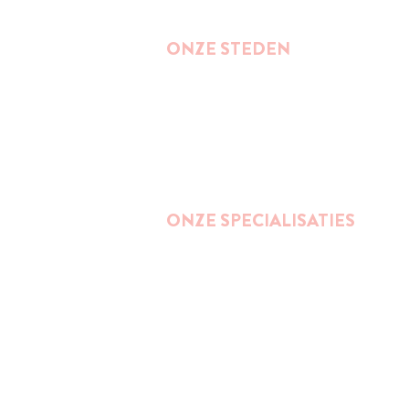
ONZE STEDEN
Brussel
Antwerpen
Oostende
Binnenkort : Gent
ONZE SPECIALISATIES
Street Art
Impact wandelingen (duurzaamheid,
ondernemerschap, gender, inclusie,...)
Bier
Publieke ruimte en stedelijkheid