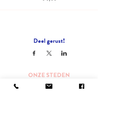
Deel gerust!
ONZE STEDEN
Brussel
Antwerpen
Oostende
Binnenkort : Gent
ONZE SPECIALISATIES
Street Art
Impact wandelingen (duurzaamheid,
ondernemerschap, gender, inclusie,...)