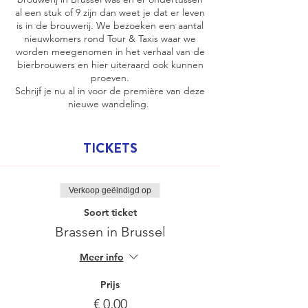
al een stuk of 9 zijn dan weet je dat er leven
is in de brouwerij. We bezoeken een aantal
nieuwkomers rond Tour & Taxis waar we
worden meegenomen in het verhaal van de
bierbrouwers en hier uiteraard ook kunnen
proeven.
Schrijf je nu al in voor de première van deze
nieuwe wandeling.
Ten laatste twee weken op voorhand wordt
de exacte ontmoetingsplaats en prijs
TICKETS
gecommuniceerd. Inschrijven kan nu al,
maar hou er rekening mee dat er nog zaken
kunnen wijzigen :-).
Verkoop geëindigd op
Soort ticket
Brassen in Brussel
Meer info
Prijs
€ 0,00