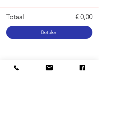
Totaal
€ 0,00
Betalen
Deel gerust!
ONZE STEDEN
Brussel
Antwerpen
Oostende
Binnenkort : Gent