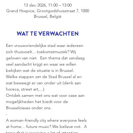
13 dec 2026, 11:00 – 13:00
Grand Hospice, Grootgodshuisstraat 7, 1000
Brussel, België
WAT TE VERWACHTEN
Een vrouwvriendelijke stad waar iedereen 
zich thuisvoelt... toekomstmuziek? Wij 
geloven van niet.  Een thema dat vandaag 
veel aandacht krijgt en waar we willen 
bekijken wat de situatie is in Brussel.
Welke stappen zet de Stad Brussel al en 
wat beweegt er van onder uit (denk aan 
horeca, street art,...).  
Ontdek samen met ons wat voor oase aan 
mogelijkheden het biedt voor de 
Brusseloisses onder ons.
- 
A woman-friendly city where everyone feels 
at home... future music? We believe not.  A 
topic that is receiving a lot of attention 