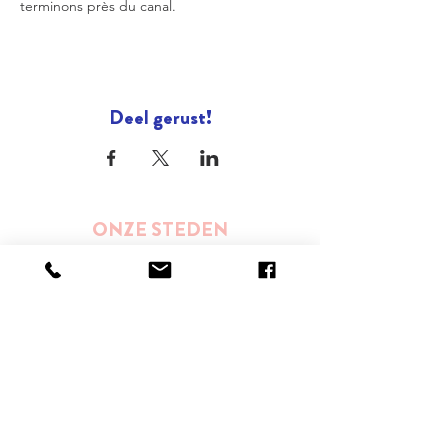
terminons près du canal.
Deel gerust!
ONZE STEDEN
Brussel
Antwerpen
Oostende
Binnenkort : Gent
ONZE SPECIALISATIES
Street Art
Impact wandelingen (duurzaamheid,
ondernemerschap, gender, inclusie,...)
Bier