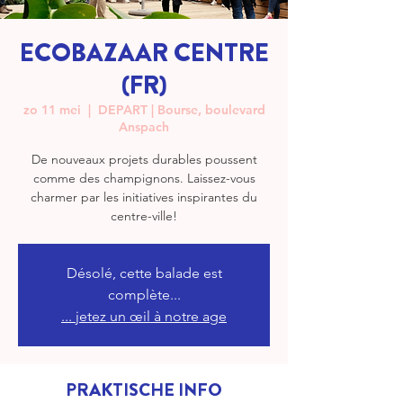
ECOBAZAAR CENTRE
(FR)
zo 11 mei
  |  
DEPART | Bourse, boulevard
Anspach
De nouveaux projets durables poussent
comme des champignons. Laissez-vous
charmer par les initiatives inspirantes du
centre-ville!
Désolé, cette balade est
complète...
... jetez un œil à notre age
PRAKTISCHE INFO