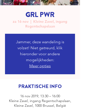
GRL PWR
za 16 nov
  |  
Kleine Zavel, ingang
Regentschapslaan
Jammer, deze wandeling is
volzet! Niet getreurd, klik
hieronder voor andere
mogelijkheden:
Meer opties
PRAKTISCHE INFO
16 nov 2019, 13:30 – 16:00
Kleine Zavel, ingang Regentschapslaan,
Kleine Zavel, 1000 Brussel, België