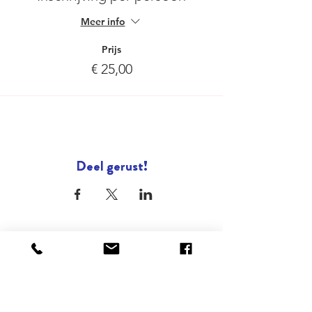
Meer info
Prijs
€ 25,00
Deel gerust!
ONZE STEDEN
Brussel
Antwerpen
Oostende
Binnenkort : Gent