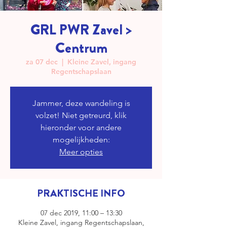
GRL PWR Zavel >
Centrum
za 07 dec
  |  
Kleine Zavel, ingang
Regentschapslaan
Jammer, deze wandeling is
volzet! Niet getreurd, klik
hieronder voor andere
mogelijkheden:
Meer opties
PRAKTISCHE INFO
07 dec 2019, 11:00 – 13:30
Kleine Zavel, ingang Regentschapslaan,