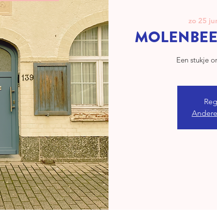
zo 25 ju
MOLENBEEK
Regi
Andere