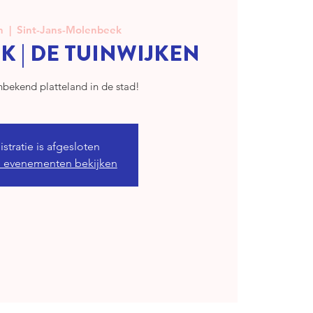
n
  |  
Sint-Jans-Molenbeek
 | DE TUINWIJKEN
stratie is afgesloten
 evenementen bekijken