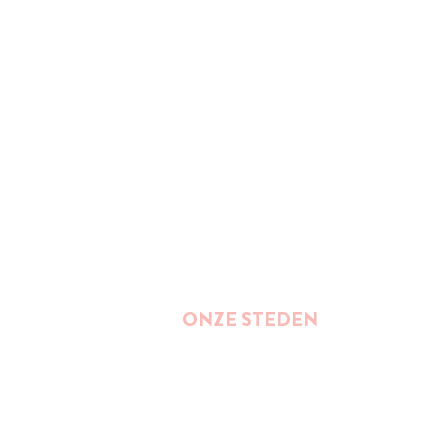
ONZE STEDEN
Brussel
Antwerpen
Oostende
Binnenkort : Gent