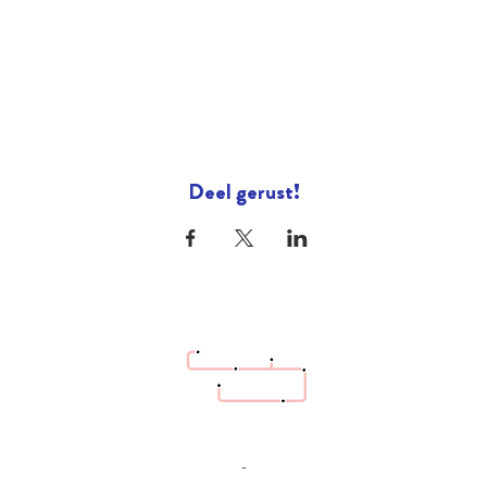
Deel gerust!
hello@bazaartrottoir.be
+32 487 26 70 08
-
Héél dringende vraag? Bel ons gerust. Andere