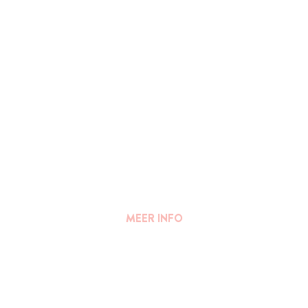
MEER INFO
FAQ
||
PERS
Algemene voorwaarden
Privacy Verklaring