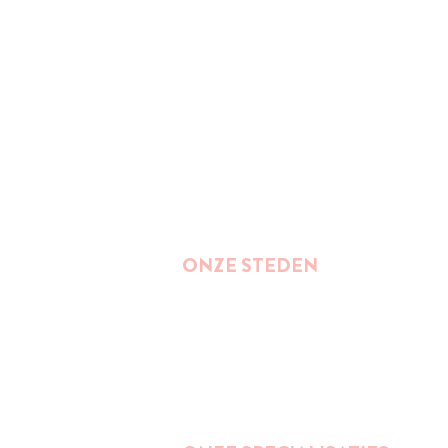
ONZE STEDEN
Brussel
Antwerpen
Oostende
Binnenkort : Gent