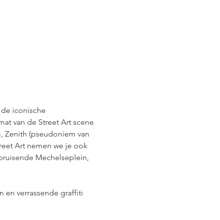
 de iconische 
at van de Street Art scene 
m, Zenith (pseudoniem van 
treet Art nemen we je ook 
bruisende Mechelseplein, 
en verrassende graffiti 