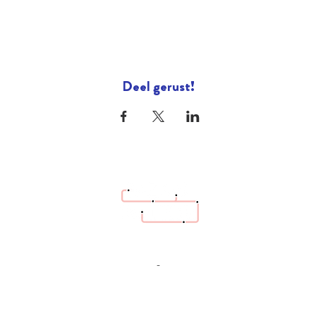
Deel gerust!
hello@bazaartrottoir.be
+32 487 26 70 08
-
Héél dringende vraag? Bel ons gerust. Andere
vragen graag eerst via email.
Cadeaubon
geven?