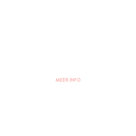
MEER INFO
FAQ
||
PERS
Algemene voorwaarden
Privacy Verklaring