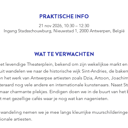
PRAKTISCHE INFO
21 nov 2026, 10:30 – 12:30
Ingang Stadsschouwburg, Nieuwstad 1, 2000 Antwerpen, België
WAT TE VERWACHTEN
et levendige Theaterplein, bekend om zijn wekelijkse markt en
t wandelen we naar de historische wijk Sint-Andries, de bakerm
 het werk van Antwerpse artiesten zoals Dzia, Artoon, Joachi
teraard nog vele andere en internationale kunstenaars. Naast S
ar charmante plekjes. Eindigen doen we in de buurt van het 
 met gezellige cafés waar je nog wat kan nagenieten.
wandeling nemen we je mee langs kleurrijke muurschilderingen 
ionale artiesten. 