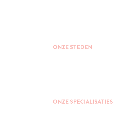
ONZE STEDEN
Brussel
Antwerpen
Oostende
Binnenkort : Gent
ONZE SPECIALISATIES
Street Art
Impact wandelingen (duurzaamheid,
ondernemerschap, gender, inclusie,...)
Bier