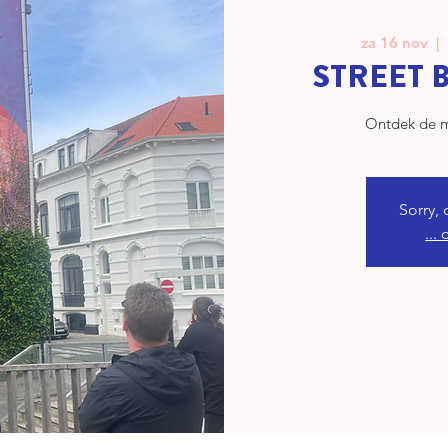
za 16 nov
  |  
STREET B
Ontdek de m
Sorry, 
...