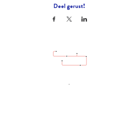
Deel gerust!
hello@bazaartrottoir.be
+32 487 26 70 08
-
Héél dringende vraag? Bel ons gerust. Andere
vragen graag eerst via email.
Cadeaubon
geven?