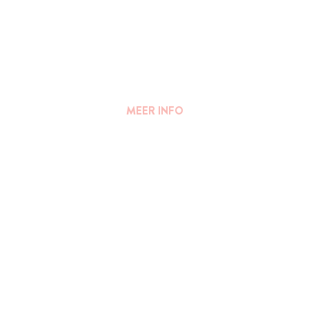
MEER INFO
FAQ
||
PERS
Algemene voorwaarden
Privacy Verklaring