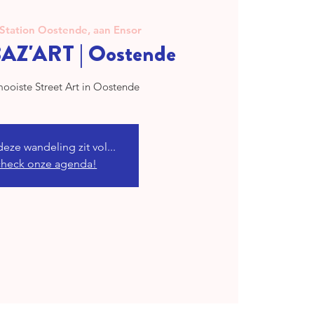
Station Oostende, aan Ensor
AZ'ART | Oostende
ooiste Street Art in Oostende
deze wandeling zit vol...
 check onze agenda!