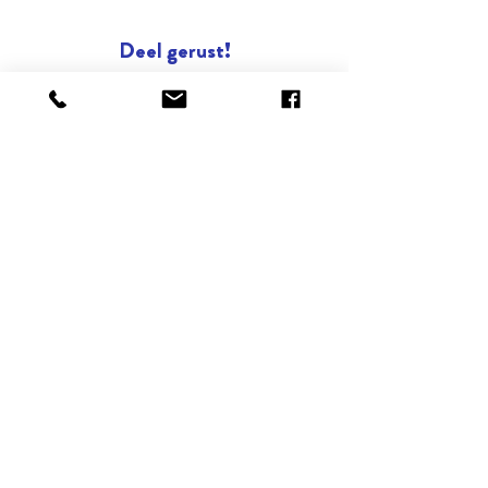
Deel gerust!
ONZE STEDEN
Brussel
Antwerpen
Oostende
Binnenkort : Gent
ONZE SPECIALISATIES
Street Art
Impact wandelingen (duurzaamheid,
ondernemerschap, gender, inclusie,...)
Bier
Publieke ruimte en stedelijkheid
MEER INFO