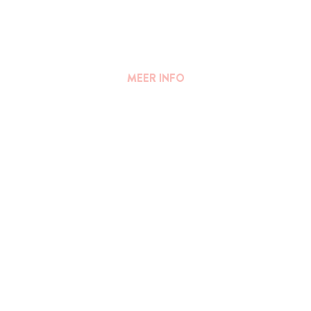
MEER INFO
FAQ
||
PERS
Algemene voorwaarden
Privacy Verklaring