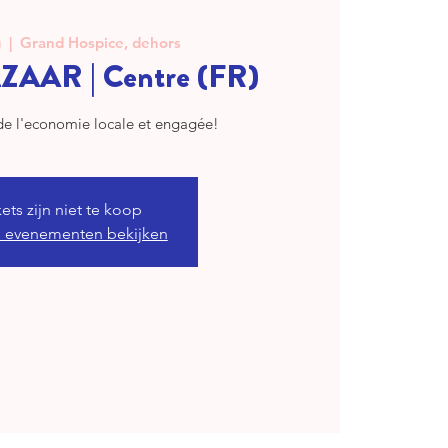
g
  |  
Grand Hospice, dehors
AAR | Centre (FR)
de l'economie locale et engagée!
kets zijn niet te koop
 evenementen bekijken