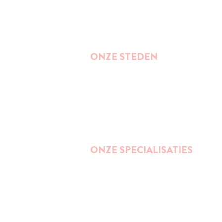
ONZE STEDEN
Brussel
Antwerpen
Oostende
Binnenkort : Gent
ONZE SPECIALISATIES
Street Art
Impact wandelingen (duurzaamheid,
ondernemerschap, gender, inclusie,...)
Bier
Publieke ruimte en stedelijkheid