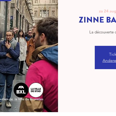
za 24 au
ZINNE BAZ
La découverte 
Tic
Andere