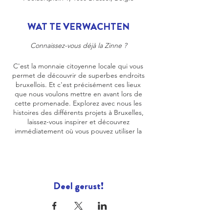
WAT TE VERWACHTEN
Connaissez-vous déjà la Zinne ?
C'est la monnaie citoyenne locale qui vous
permet de découvrir de superbes endroits
bruxellois. Et c'est précisément ces lieux
que nous voulons mettre en avant lors de
cette promenade. Explorez avec nous les
histoires des différents projets à Bruxelles,
laissez-vous inspirer et découvrez
immédiatement où vous pouvez utiliser la
Zinne.
Infos Pratiques:
Départ à la Place Poelaert, devant l'obelisk
(côté Palais de Justice)
Deel gerust!
Fin dans le quartier
Durée : 2 heures
Prix: 20€ (vous recevrez 5 Zinnes en retour)