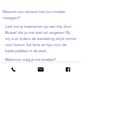
Waarom zou iemand met jou moeten
meegaan?
Laat me je meenemen op een trip door
Brussel die je niet snel zal vergeten! Bij
mij is er tijdens de wandeling altijd ruimte
voor humor, fun facts en tips voor de
beste plekken in de stad.
Waarvoor mag je me boeken?
Street Baz'Art Centrum, Laken, Ecobazaar,
Centrum
Ooit al iets noemenswaardig meegemaakt?
Zeker. Daar kunnen we het na een wandeling met
een drankje wel eens over hebben ;)
Ik gids in het:
NL, ENG