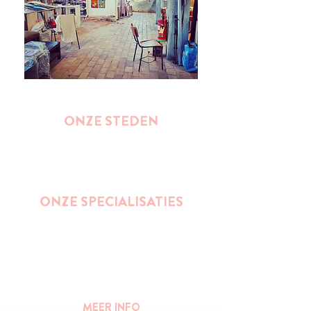
ONZE STEDEN
Brussel
Antwerpen
Oostende
Binnenkort : Gent
ONZE SPECIALISATIES
Street Art
Impact wandelingen (duurzaamheid,
ondernemerschap, gender, inclusie,...)
Bier
Publieke ruimte en stedelijkheid
MEER INFO