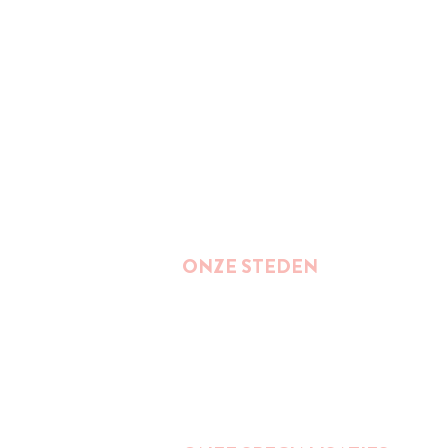
ONZE STEDEN
Brussel
Antwerpen
Oostende
Binnenkort : Gent