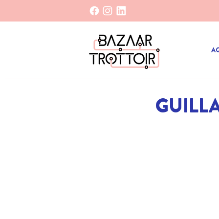
A
GUILL