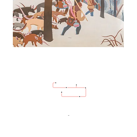
hello@bazaartrottoir.be
+32 487 26 70 08
-
Héél dringende vraag? Bel ons gerust. Andere
vragen graag eerst via email.
Cadeaubon
geven?