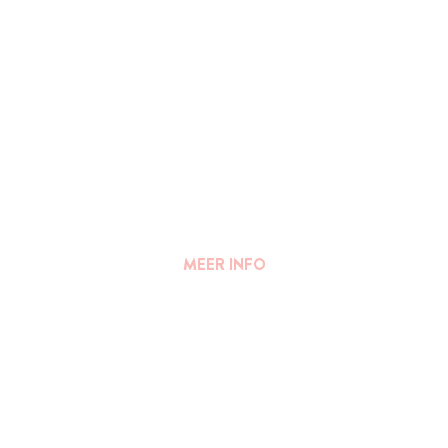
MEER INFO
FAQ
||
PERS
Algemene voorwaarden
Privacy Verklaring