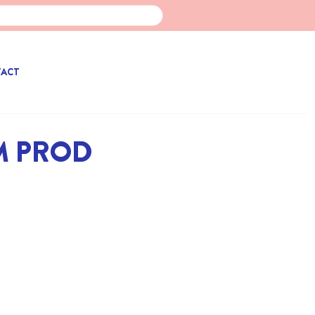
TACT
M PROD