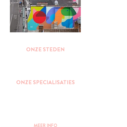
ONZE STEDEN
Brussel
Antwerpen
Oostende
Binnenkort : Gent
ONZE SPECIALISATIES
Street Art
Impact wandelingen (duurzaamheid,
ondernemerschap, gender, inclusie,...)
Bier
Publieke ruimte en stedelijkheid
MEER INFO