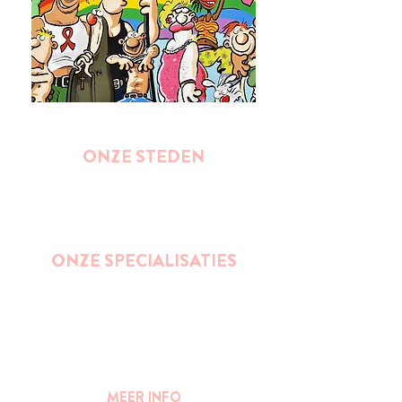
ONZE STEDEN
Brussel
Antwerpen
Oostende
Binnenkort : Gent
ONZE SPECIALISATIES
Street Art
Impact wandelingen (duurzaamheid,
ondernemerschap, gender, inclusie,...)
Bier
Publieke ruimte en stedelijkheid
MEER INFO