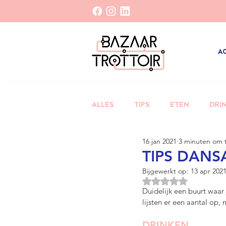
A
ALLES
TIPS
ETEN
DRI
16 jan 2021
3 minuten om t
TIPS DANS
Bijgewerkt op:
13 apr 202
Beoordeeld met Na
Duidelijk een buurt waar 
lijsten er een aantal op, 
DRINKEN 