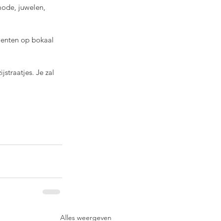
mode, juwelen, 
roenten op bokaal 
traatjes. Je zal 
Alles weergeven