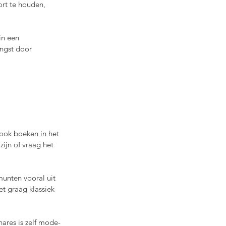
ort te houden, 
in een 
angst door 
ook boeken in het 
ijn of vraag het 
munten vooral uit 
t graag klassiek 
nares is zelf mode-