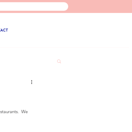
TACT
estaurants.  We 