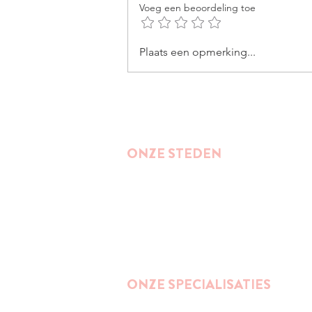
Voeg een beoordeling toe
TIPS SINT-GORIKS
Plaats een opmerking...
ONZE STEDEN
Brussel
Antwerpen
Oostende
Binnenkort : Gent
ONZE SPECIALISATIES
Street Art