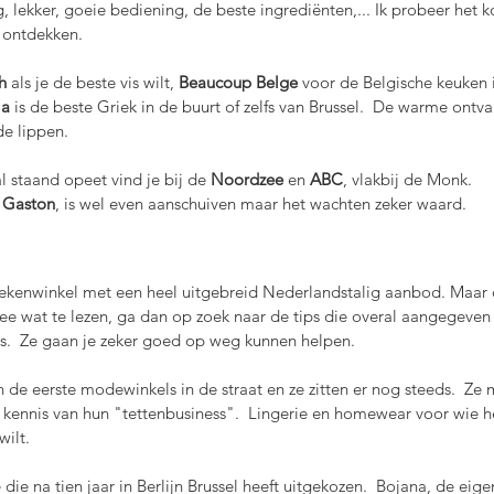
g, lekker, goeie bediening, de beste ingrediënten,... Ik probeer het k
 ontdekken.
h
 als je de beste vis wilt, 
Beaucoup Belge
 voor de Belgische keuken 
ia 
is de beste Griek in de buurt of zelfs van Brussel.  De warme ontv
de lippen.
l staand opeet vind je bij de 
Noordzee 
en 
ABC
, vlakbij de Monk.
 
Gaston
, is wel even aanschuiven maar het wachten zeker waard.  
oekenwinkel met een heel uitgebreid Nederlandstalig aanbod. Maar 
ee wat te lezen, ga dan op zoek naar de tips die overal aangegeven z
.  Ze gaan je zeker goed op weg kunnen helpen.
an de eerste modewinkels in de straat en ze zitten er nog steeds.  Ze 
n kennis van hun "tettenbusiness".  Lingerie en homewear voor wie he
wilt.
 die na tien jaar in Berlijn Brussel heeft uitgekozen.  Bojana, de eige