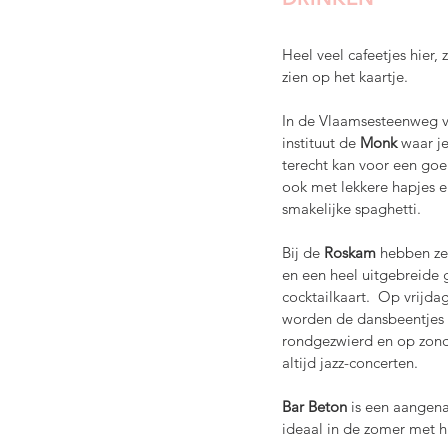
Heel veel cafeetjes hier, 
zien op het kaartje.
In de Vlaamsesteenweg vi
instituut de 
Monk 
waar je
terecht kan voor een goe
ook met lekkere hapjes er
smakelijke spaghetti.
Bij de 
Roskam 
hebben ze
en een heel uitgebreide g
cocktailkaart.  Op vrijda
worden de dansbeentjes 
rondgezwierd en op zonda
altijd jazz-concerten.
Bar Beton
 is een aangena
ideaal in de zomer met hu