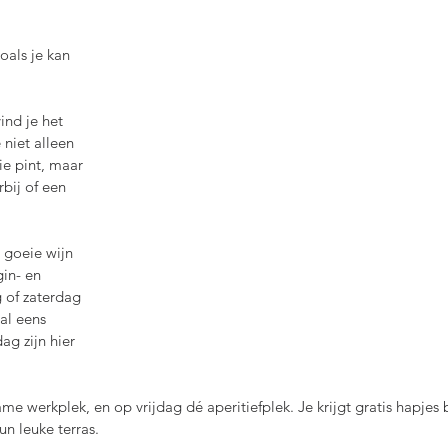
zoals je kan 
nd je het 
 niet alleen 
ie pint, maar 
bij of een 
 goeie wijn 
in- en 
g of zaterdag 
al eens 
g zijn hier 
me werkplek, en op vrijdag dé aperitiefplek. Je krijgt gratis hapjes bi
n leuke terras.