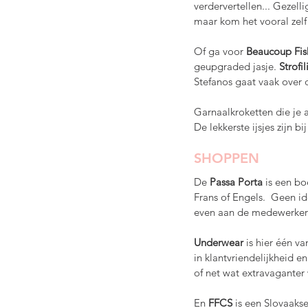
verdervertellen... Gezelli
maar kom het vooral zelf
Of ga voor 
Beaucoup Fis
geupgraded jasje. 
Strofil
Stefanos gaat vaak over 
Garnaalkroketten die je a
De lekkerste ijsjes zijn bij
SHOPPEN
De 
Passa Porta 
is een b
Frans of Engels.  Geen id
even aan de medewerkers
Underwear 
is hier één v
in klantvriendelijkheid e
of net wat extravaganter 
En 
FFCS 
is een Slovaakse