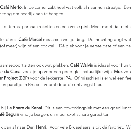
Café Merlo
. In de zomer zakt heel wat volk af naar hun straatje.  Ee
e toog om heerlijk aan te hangen.
. Tof terras, garnaalkroketten en een verse pint. Meer moet dat niet z
é, dan is 
Café Marcel
 misschien wel je ding.  De inrichting oogt wat
(of meer) wijn of een cocktail.  Dé plek voor je eerste date of een ge
Vlaamsepoort zitten ook wat plekken. 
Café Walvis
 is ideaal voor hun t
ar du Canal
 zoek je op voor een goed glas natuurlijke wijn, 
Mok 
voo
er Project
 (BBP) voor de lekkerste IPA.  Of misschien is er wel een fee
een pareltje in Brussel, vooral door de ontvangst hier.
bij 
Le Phare du Kanal
. Dit is een coworkingplek met een goed lunchr
fé Beguin
 vind je burgers en meer exotischere gerechten.
ak dan af naar Den 
Henri
.  Voor vele Brusselaars is dit dé favoriet.  W