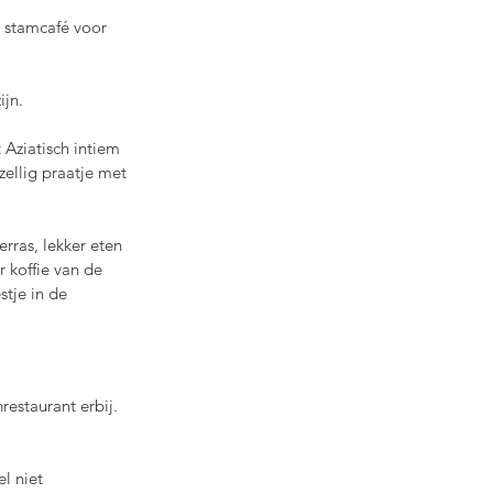
n stamcafé voor 
ijn.
 Aziatisch intiem 
zellig praatje met 
erras, lekker eten 
r koffie van de 
stje in de 
estaurant erbij.  
el niet 