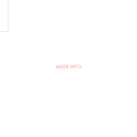
MEER INFO
FAQ
||
PERS
Algemene voorwaarden
Privacy Verklaring