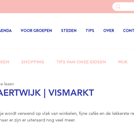
GENDA
VOOR GROEPEN
STEDEN
TIPS
OVER
CON
NKEN
SHOPPING
TIPS VAN ONZE GIDSEN
WIJK
e lezen
AERTWIJK | VISMARKT
1
N uit 5 sterren.
je wordt verwend op vlak van winkelen, fijne cafés en de lekkerste r
maar er zijn er uiteraard nog veel meer.