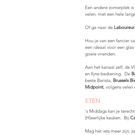
Een andere zomerplek is 
velen, met een hele lang
Of ga naar de 
Laboureur
Hou je van een fancier caf
een ideaal voor een glas 
goeie vrienden.
Aan het kanaal zelf, de 
en fijne bediening.  De 
B
beste Barista, 
Brussels Bi
Midpoint
, volgens velen 
ETEN
's Middags kan je terecht 
(H)eerlijke keuken.  Bij 
Ca
Mag het iets meer zijn, z