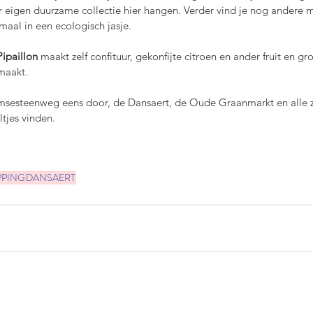
r eigen duurzame collectie hier hangen. Verder vind je nog andere 
maal in een ecologisch jasje.
Pipaillon 
maakt zelf confituur, gekonfijte citroen en ander fruit en g
emaakt.
sesteenweg eens door, de Dansaert, de Oude Graanmarkt en alle zijs
ltjes vinden.
PING
DANSAERT