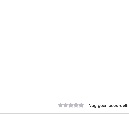
Beoordeeld met 0 uit 5 sterren.
Nog geen beoordeli